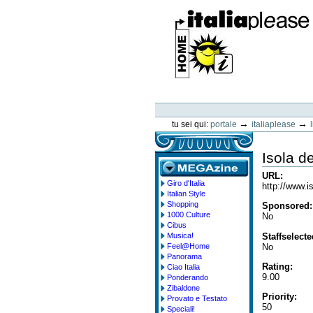
Vai
ai
contenuti.
|
Spostati
sulla
navigazione
ItaliaPlease
Strumenti
personali
→
→
tu sei qui:
portale
italiaplease
Isola de
URL
:
Giro d'Italia
megazine
http://www.i
Italian Style
Shopping
Sponsored
:
1000 Culture
No
Cibus
Staffselect
Musica!
No
Feel@Home
Panorama
Rating
:
Ciao Italia
9.00
Ponderando
Zibaldone
Priority
:
Provato e Testato
50
Speciali!