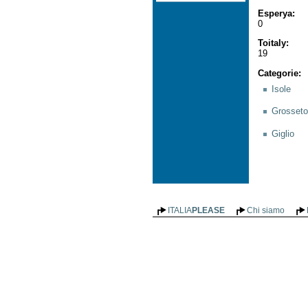
Esperya
:
0
Toitaly
:
19
Categorie
:
Isole
Grosseto
Giglio
ITALIA
PLEASE
Chi siamo