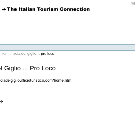
ma
→
links
isola del giglio ... pro loco
l Giglio ... Pro Loco
soladelgiglioufficioturistico.com/home.htm
ed
: