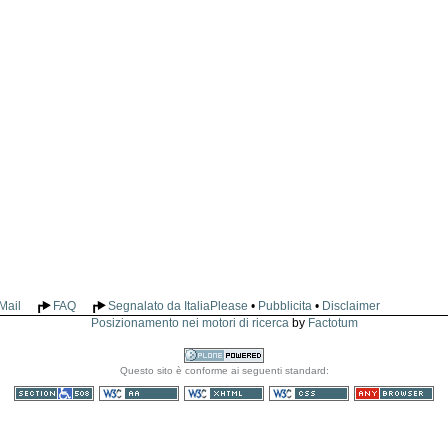
Mail
FAQ
Segnalato da ItaliaPlease
•
Pubblicita
•
Disclaimer
Posizionamento nei motori di ricerca
by
Factotum
Realizzato
Questo sito è conforme ai seguenti standard:
con Plone
Sezione 508
WCAG
XHTML valido
CSS valido
Consultabile con
qualsiasi browser