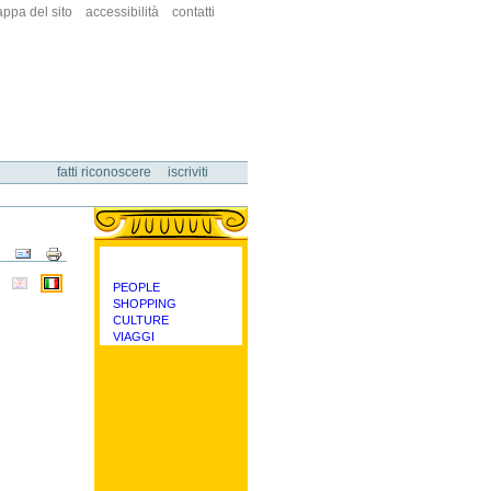
ppa del sito
accessibilità
contatti
fatti riconoscere
iscriviti
Azioni
sul
documento
PEOPLE
categorie
SHOPPING
CULTURE
VIAGGI