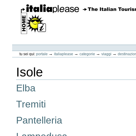
Vai
ai
contenuti.
|
Spostati
sulla
navigazione
ItaliaPlease
Strumenti
personali
→
→
→
→
tu sei qui:
portale
italiaplease
categorie
viaggi
destinazio
Isole
Elba
Tremiti
Pantelleria