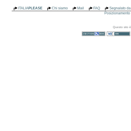
ITALIA
PLEASE
Chi siamo
Mail
FAQ
Segnalato da 
Posizionamento n
Questo sito è
Sezione 508
WCAG