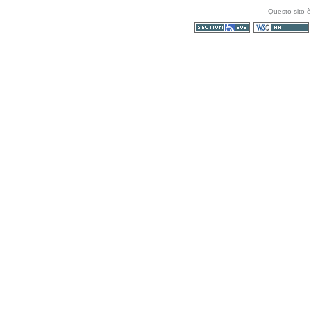
Questo sito è
Sezione 508
WCAG