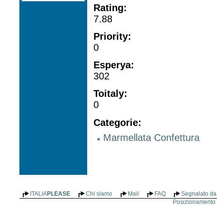
Rating
:
7.88
Priority
:
0
Esperya
:
302
Toitaly
:
0
Categorie
:
Marmellata Confettura
ITALIA
PLEASE
Chi siamo
Mail
FAQ
Segnalato da 
Posizionamento n