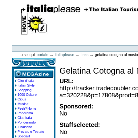
Vai
ai
contenuti.
|
Spostati
sulla
navigazione
ItaliaPlease
Strumenti
personali
→
→
→
tu sei qui:
portale
italiaplease
links
gelatina cotogna al mosto
Gelatina Cotogna al 
URL
:
Giro d'Italia
megazine
Italian Style
http://tracker.tradedoubler.c
Shopping
a=320228&p=17808&prod=
1000 Culture
Cibus
Musica!
Sponsored
:
Feel@Home
No
Panorama
Ciao Italia
Ponderando
Staffselected
:
Zibaldone
No
Provato e Testato
Speciali!