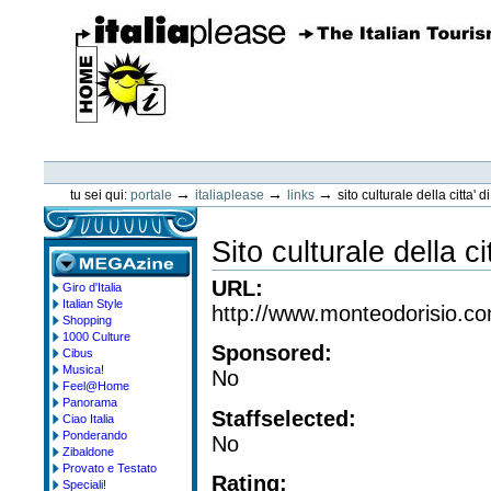
Vai
ai
contenuti.
|
Spostati
sulla
navigazione
ItaliaPlease
Strumenti
personali
→
→
→
tu sei qui:
portale
italiaplease
links
sito culturale della citta' 
Sito culturale della c
URL
:
Giro d'Italia
megazine
Italian Style
http://www.monteodorisio.c
Shopping
1000 Culture
Sponsored
:
Cibus
Musica!
No
Feel@Home
Panorama
Staffselected
:
Ciao Italia
Ponderando
No
Zibaldone
Provato e Testato
Rating
:
Speciali!