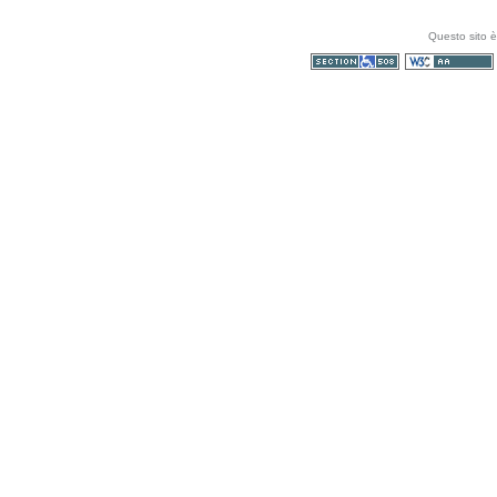
Questo sito è
Sezione 508
WCAG