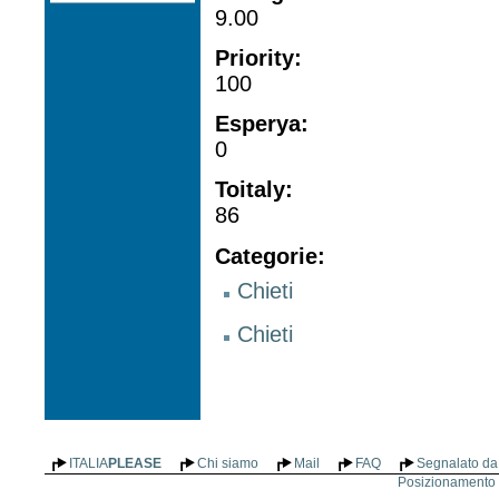
9.00
Priority
:
100
Esperya
:
0
Toitaly
:
86
Categorie
:
Chieti
Chieti
ITALIA
PLEASE
Chi siamo
Mail
FAQ
Segnalato da 
Posizionamento n