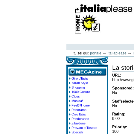
Vai
ai
contenuti.
|
Spostati
sulla
navigazione
ItaliaPlease
Strumenti
personali
→
→
tu sei qui:
portale
italiaplease
La stori
URL
:
Giro d'Italia
megazine
http://www.
Italian Style
Shopping
Sponsored
:
1000 Culture
No
Cibus
Staffselect
Musica!
No
Feel@Home
Panorama
Rating
:
Ciao Italia
9.00
Ponderando
Zibaldone
Priority
:
Provato e Testato
100
Speciali!