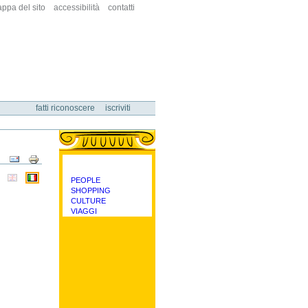
ppa del sito
accessibilità
contatti
fatti riconoscere
iscriviti
Azioni
sul
documento
PEOPLE
categorie
SHOPPING
CULTURE
VIAGGI