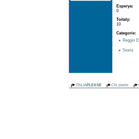
Esperya
:
0
Toitaly
:
10
Categorie
:
Reggio E
Storia
ITALIA
PLEASE
Chi siamo