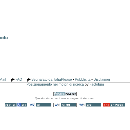
milia
Mail
FAQ
Segnalato da ItaliaPlease
•
Pubblicita
•
Disclaimer
Posizionamento nei motori di ricerca
by
Factotum
Realizzato
Questo sito è conforme ai seguenti standard:
con Plone
Sezione 508
WCAG
XHTML valido
CSS valido
Consultabile con
qualsiasi browser