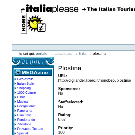
Vai
ai
contenuti.
|
Spostati
sulla
navigazione
ItaliaPlease
Strumenti
personali
→
→
→
tu sei qui:
portale
italiaplease
links
plostina
Plostina
URL
:
Giro d'Italia
megazine
http://digilander.libero.it/nonobepi/plostina/
Italian Style
Shopping
Sponsored
:
1000 Culture
No
Cibus
Staffselected
:
Musica!
No
Feel@Home
Panorama
Rating
:
Ciao Italia
8.67
Ponderando
Zibaldone
Priority
:
Provato e Testato
100
Speciali!