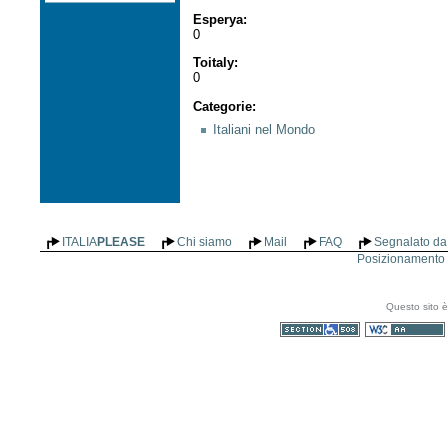
Esperya
:
0
Toitaly
:
0
Categorie
:
Italiani nel Mondo
ITALIA
PLEASE
Chi siamo
Mail
FAQ
Segnalato da 
Posizionamento n
Questo sito è
Sezione 508
WCAG