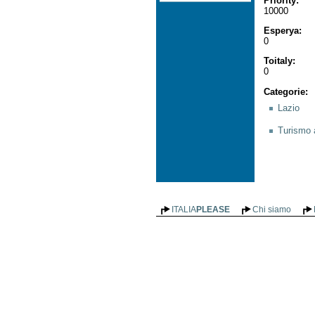
Priority
:
10000
Esperya
:
0
Toitaly
:
0
Categorie
:
Lazio
Turismo 
ITALIA
PLEASE
Chi siamo