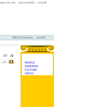
ppa del sito
accessibilità
contatti
fatti riconoscere
iscriviti
Azioni
sul
documento
PEOPLE
categorie
SHOPPING
CULTURE
VIAGGI