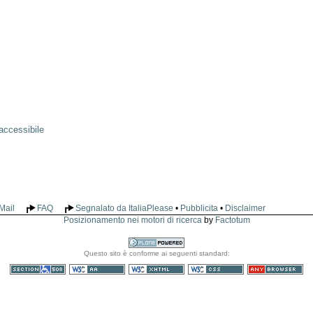
accessibile
Mail
FAQ
Segnalato da ItaliaPlease
•
Pubblicita
•
Disclaimer
Posizionamento nei motori di ricerca
by
Factotum
Realizzato
Questo sito è conforme ai seguenti standard:
con Plone
Sezione 508
WCAG
XHTML valido
CSS valido
Consultabile con
qualsiasi browser