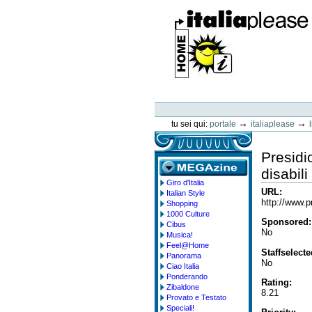
Vai
ai
contenuti.
|
Spostati
sulla
navigazione
ItaliaPlease
Strumenti
personali
→
→
tu sei qui:
portale
italiaplease
Presidi
disabili
Giro d'Italia
megazine
URL
:
Italian Style
http://www.pr
Shopping
1000 Culture
Sponsored
:
Cibus
No
Musica!
Feel@Home
Staffselect
Panorama
No
Ciao Italia
Ponderando
Rating
:
Zibaldone
8.21
Provato e Testato
Speciali!