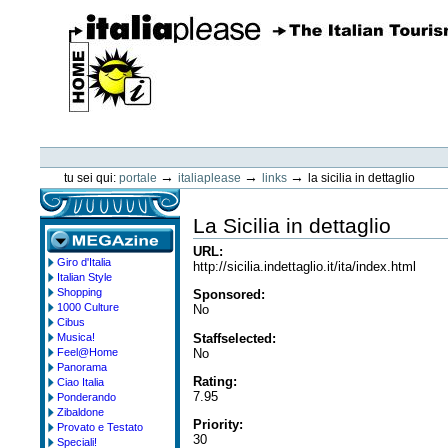
Vai
ai
contenuti.
|
Spostati
sulla
navigazione
ItaliaPlease
Strumenti
personali
→
→
→
tu sei qui:
portale
italiaplease
links
la sicilia in dettaglio
La Sicilia in dettaglio
URL
:
Giro d'Italia
megazine
http://sicilia.indettaglio.it/ita/index.html
Italian Style
Shopping
Sponsored
:
1000 Culture
No
Cibus
Staffselected
:
Musica!
No
Feel@Home
Panorama
Rating
:
Ciao Italia
7.95
Ponderando
Zibaldone
Priority
:
Provato e Testato
30
Speciali!