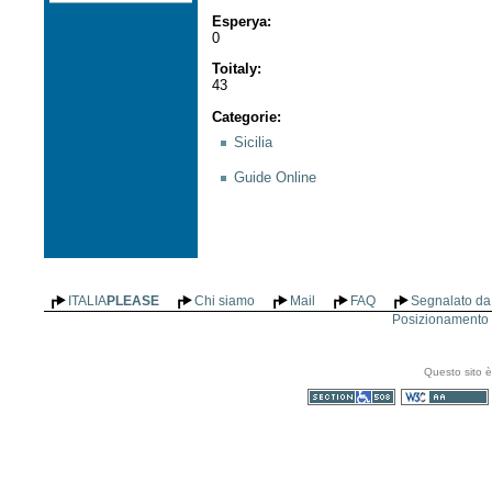
Esperya
:
0
Toitaly
:
43
Categorie
:
Sicilia
Guide Online
ITALIA
PLEASE
Chi siamo
Mail
FAQ
Segnalato da 
Posizionamento n
Questo sito è
Sezione 508
WCAG