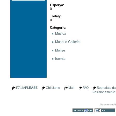
Esperya
:
0
Toitaly
:
0
Categorie
:
Musica
Musei e Gallerie
Molise
Isernia
ITALIA
PLEASE
Chi siamo
Mail
FAQ
Segnalato da 
Posizionamento n
Questo sito è
Sezione 508
WCAG