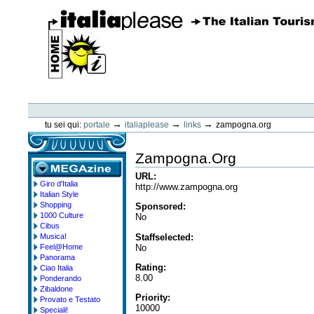
Vai
ai
contenuti.
|
Spostati
sulla
navigazione
ItaliaPlease
Strumenti
personali
→
→
→
tu sei qui:
portale
italiaplease
links
zampogna.org
Zampogna.Org
URL
:
Giro d'Italia
megazine
http://www.zampogna.org
Italian Style
Shopping
Sponsored
:
1000 Culture
No
Cibus
Staffselected
:
Musica!
No
Feel@Home
Panorama
Rating
:
Ciao Italia
8.00
Ponderando
Zibaldone
Priority
:
Provato e Testato
10000
Speciali!