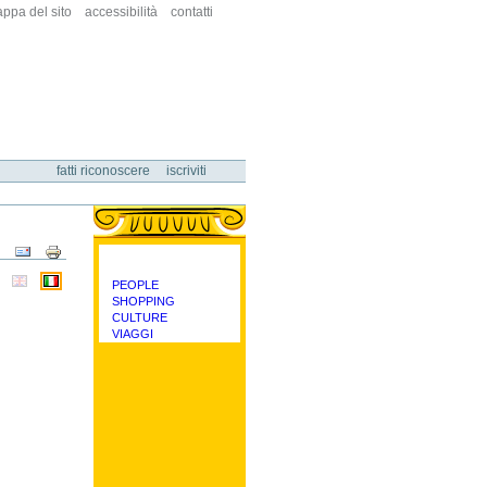
ppa del sito
accessibilità
contatti
fatti riconoscere
iscriviti
Azioni
sul
documento
PEOPLE
categorie
SHOPPING
CULTURE
VIAGGI