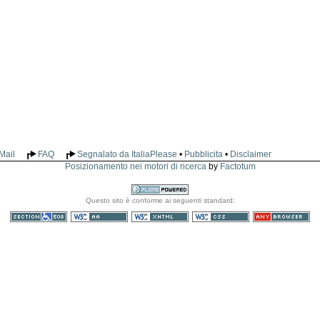
Mail
FAQ
Segnalato da ItaliaPlease
•
Pubblicita
•
Disclaimer
Posizionamento nei motori di ricerca
by
Factotum
Realizzato
Questo sito è conforme ai seguenti standard:
con Plone
Sezione 508
WCAG
XHTML valido
CSS valido
Consultabile con
qualsiasi browser