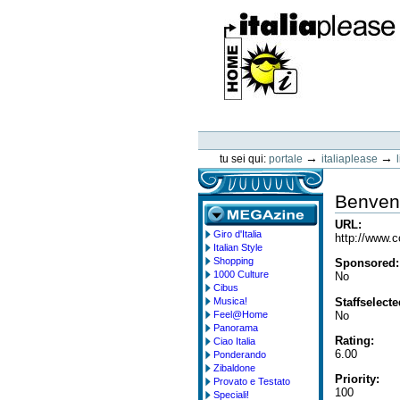
Vai
ai
contenuti.
|
Spostati
sulla
navigazione
ItaliaPlease
Strumenti
personali
→
→
tu sei qui:
portale
italiaplease
Benvenu
URL
:
Giro d'Italia
megazine
http://www.c
Italian Style
Shopping
Sponsored
:
1000 Culture
No
Cibus
Staffselect
Musica!
No
Feel@Home
Panorama
Rating
:
Ciao Italia
6.00
Ponderando
Zibaldone
Priority
:
Provato e Testato
100
Speciali!