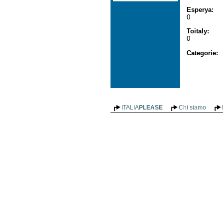
Esperya
:
0
Toitaly
:
0
Categorie
:
ITALIA
PLEASE
Chi siamo