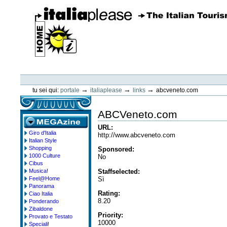
Vai
ai
contenuti.
|
Spostati
sulla
navigazione
ItaliaPlease
Strumenti
personali
→
→
→
tu sei qui:
portale
italiaplease
links
abcveneto.com
ABCVeneto.com
URL
:
Giro d'Italia
megazine
http://www.abcveneto.com
Italian Style
Shopping
Sponsored
:
1000 Culture
No
Cibus
Staffselected
:
Musica!
Sì
Feel@Home
Panorama
Rating
:
Ciao Italia
8.20
Ponderando
Zibaldone
Priority
:
Provato e Testato
10000
Speciali!