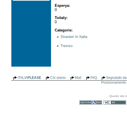
Esperya
:
0
Toitaly
:
0
Categorie
:
Stranieri In Italia
Treviso
ITALIA
PLEASE
Chi siamo
Mail
FAQ
Segnalato da 
Posizionamento n
Questo sito è
Sezione 508
WCAG