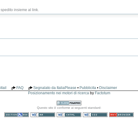
pedito insieme al link.
Mail
FAQ
Segnalato da ItaliaPlease
•
Pubblicita
•
Disclaimer
Posizionamento nei motori di ricerca
by
Factotum
Realizzato
Questo sito è conforme ai seguenti standard:
con Plone
Sezione 508
WCAG
XHTML valido
CSS valido
Consultabile con
qualsiasi browser