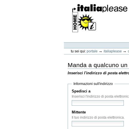
Vai
ai
contenuti.
|
Spostati
sulla
navigazione
ItaliaPlease
Strumenti
personali
→
→
tu sei qui:
portale
italiaplease
Manda a qualcuno un 
Inserisci l'indirizzo di posta elett
Informazioni sull'indirizzo
Spedisci a
(Obbligatorio)
Inserisci l'indirizzo di posta elettron
Mittente
(Obbligatorio)
Il tuo indirizzo di posta elettronica.