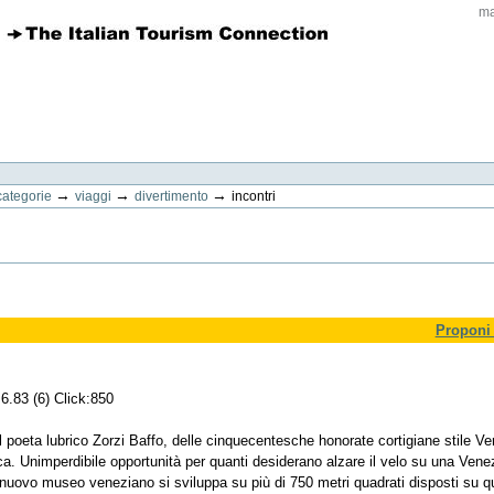
ma
→
→
→
categorie
viaggi
divertimento
incontri
Proponi 
6.83 (6) Click:850
poeta lubrico Zorzi Baffo, delle cinquecentesche honorate cortigiane stile Ve
ica. Unimperdibile opportunità per quanti desiderano alzare il velo su una Vene
nuovo museo veneziano si sviluppa su più di 750 metri quadrati disposti su q