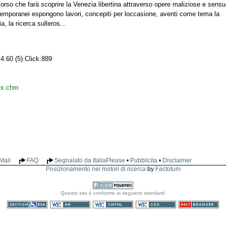
corso che farà scoprire la Venezia libertina attraverso opere maliziose e sensua
ntemporanei espongono lavori, concepiti per loccasione, aventi come tema la
, la ricerca sulleros...
4.60 (5) Click:889
dex.chm
Mail
FAQ
Segnalato da ItaliaPlease
•
Pubblicita
•
Disclaimer
Posizionamento nei motori di ricerca
by
Factotum
Realizzato
Questo sito è conforme ai seguenti standard:
con Plone
Sezione 508
WCAG
XHTML valido
CSS valido
Consultabile con
qualsiasi browser