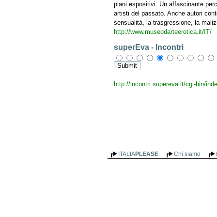
piani espositivi. Un affascinante per
artisti del passato. Anche autori co
sensualità, la trasgressione, la malizia
http://www.museodarteerotica.it/IT/
superEva - Incontri
http://incontri.supereva.it/cgi-bin/in
ITALIA
PLEASE
Chi siamo