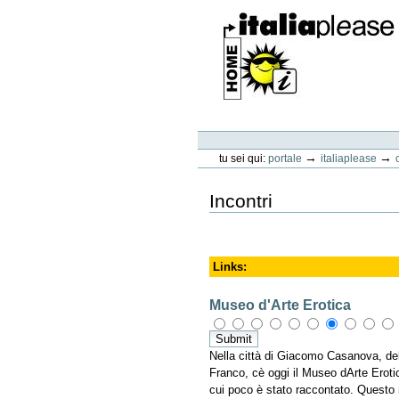
Vai
ai
contenuti.
|
Spostati
sulla
navigazione
ItaliaPlease
Strumenti
personali
→
→
tu sei qui:
portale
italiaplease
Incontri
Links
:
Museo d'Arte Erotica
Nella città di Giacomo Casanova, del 
Franco, cè oggi il Museo dArte Erot
cui poco è stato raccontato. Questo 