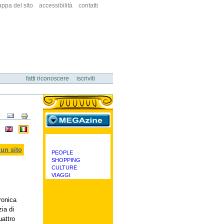
ppa del sito
accessibilità
contatti
fatti riconoscere
iscriviti
Azioni
sul
documento
megazine
un sito
PEOPLE
categorie
SHOPPING
CULTURE
VIAGGI
ronica
zia di
uattro