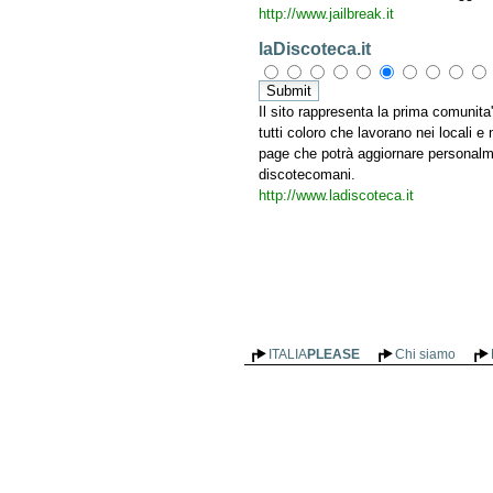
http://www.jailbreak.it
laDiscoteca.it
Il sito rappresenta la prima comunita'
tutti coloro che lavorano nei locali e
page che potrà aggiornare personalme
discotecomani.
http://www.ladiscoteca.it
ITALIA
PLEASE
Chi siamo