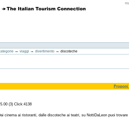
ma
→
→
→
categorie
viaggi
divertimento
discoteche
Proponi 
5.00 (3) Click:4138
ai cinema ai ristoranti, dalle discoteche ai teatri, su NottiDaLeon puoi trovare 