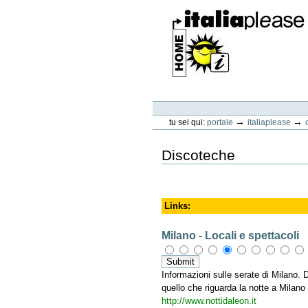
Vai
ai
contenuti.
|
Spostati
sulla
navigazione
ItaliaPlease
Strumenti
personali
→
→
tu sei qui:
portale
italiaplease
Discoteche
Links
:
Milano - Locali e spettacoli
Informazioni sulle serate di Milano. D
quello che riguarda la notte a Milano
http://www.nottidaleon.it