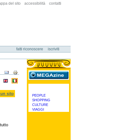
ppa del sito
accessibilità
contatti
fatti riconoscere
iscriviti
Azioni
sul
documento
megazine
un sito
PEOPLE
categorie
SHOPPING
CULTURE
VIAGGI
tutto