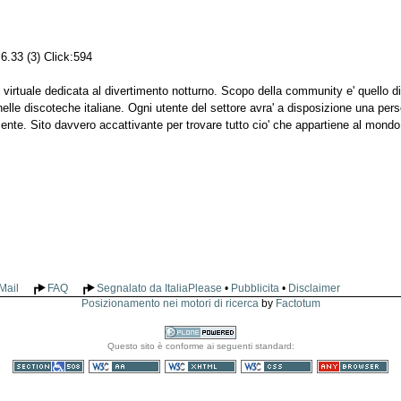
6.33 (3) Click:594
 virtuale dedicata al divertimento notturno. Scopo della community e' quello di 
 nelle discoteche italiane. Ogni utente del settore avra' a disposizione una per
nte. Sito davvero accattivante per trovare tutto cio' che appartiene al mondo
Mail
FAQ
Segnalato da ItaliaPlease
•
Pubblicita
•
Disclaimer
Posizionamento nei motori di ricerca
by
Factotum
Realizzato
Questo sito è conforme ai seguenti standard:
con Plone
Sezione 508
WCAG
XHTML valido
CSS valido
Consultabile con
qualsiasi browser