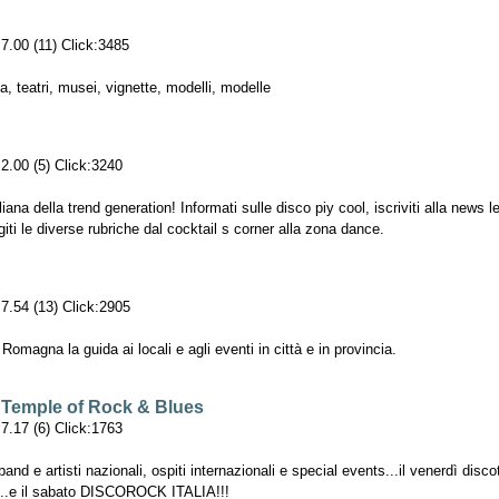
7.00 (11) Click:3485
ma, teatri, musei, vignette, modelli, modelle
2.00 (5) Click:3240
iana della trend generation! Informati sulle disco piy cool, iscriviti alla news le
eggiti le diverse rubriche dal cocktail s corner alla zona dance.
7.54 (13) Click:2905
 Romagna la guida ai locali e agli eventi in città e in provincia.
 Temple of Rock & Blues
7.17 (6) Click:1763
band e artisti nazionali, ospiti internazionali e special events...il venerdì disc
e...e il sabato DISCOROCK ITALIA!!!