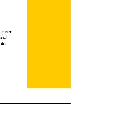
riunire
sonal
 dei