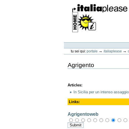
Vai
ai
contenuti.
|
Spostati
sulla
navigazione
ItaliaPlease
Strumenti
personali
→
→
tu sei qui:
portale
italiaplease
Agrigento
Articles
:
In Sicilia per un intenso assaggio
Links
:
Agrigentoweb