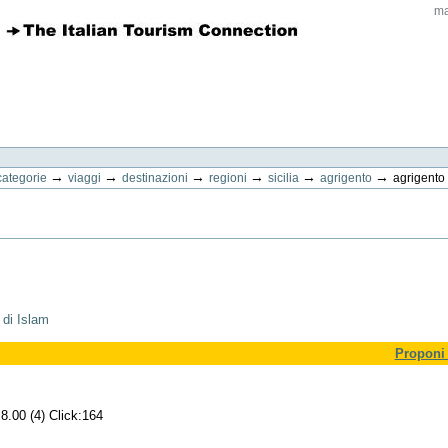
ma
→
→
→
→
→
→
categorie
viaggi
destinazioni
regioni
sicilia
agrigento
agrigento
 di Islam
Proponi 
8.00 (4) Click:164