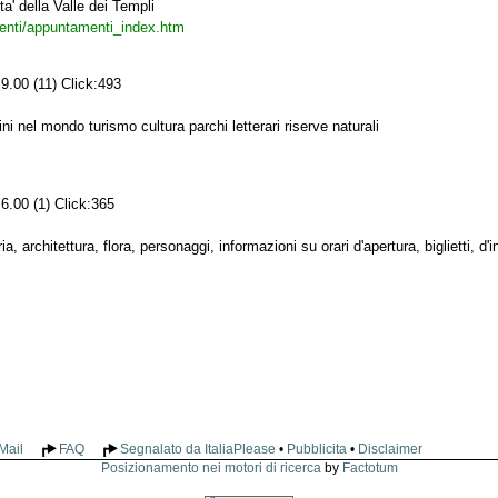
ta' della Valle dei Templi
menti/appuntamenti_index.htm
9.00 (11) Click:493
tini nel mondo turismo cultura parchi letterari riserve naturali
6.00 (1) Click:365
a, architettura, flora, personaggi, informazioni su orari d'apertura, biglietti, d'
Mail
FAQ
Segnalato da ItaliaPlease
•
Pubblicita
•
Disclaimer
Posizionamento nei motori di ricerca
by
Factotum