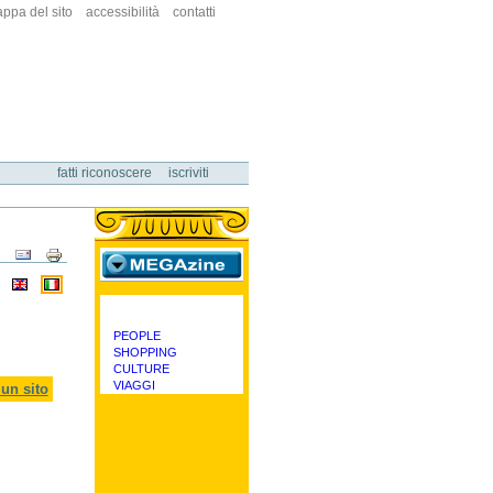
ppa del sito
accessibilità
contatti
fatti riconoscere
iscriviti
Azioni
sul
documento
megazine
PEOPLE
categorie
SHOPPING
CULTURE
VIAGGI
un sito