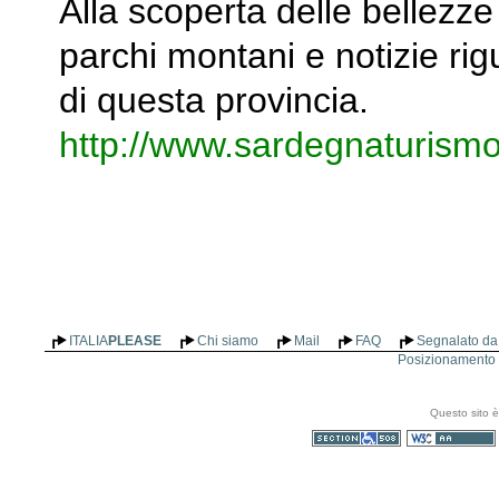
Alla scoperta delle bellezz
parchi montani e notizie rigu
di questa provincia.
http://www.sardegnaturismo
ITALIA
PLEASE
Chi siamo
Mail
FAQ
Segnalato da 
Posizionamento n
Questo sito è
Sezione 508
WCAG