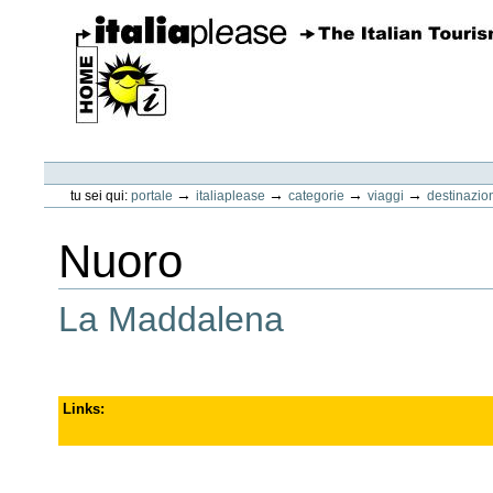
Vai
ai
contenuti.
|
Spostati
sulla
navigazione
ItaliaPlease
Strumenti
personali
→
→
→
→
tu sei qui:
portale
italiaplease
categorie
viaggi
destinazio
Nuoro
La Maddalena
Links
: