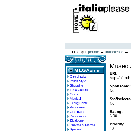
Vai
ai
contenuti.
|
Spostati
sulla
navigazione
ItaliaPlease
Strumenti
personali
→
→
tu sei qui:
portale
italiaplease
Museo 
URL
:
Giro d'Italia
megazine
http://h1.at
Italian Style
Shopping
Sponsored
:
1000 Culture
No
Cibus
Staffselect
Musica!
No
Feel@Home
Panorama
Rating
:
Ciao Italia
6.00
Ponderando
Zibaldone
Priority
:
Provato e Testato
10
Speciali!