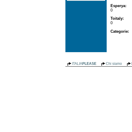
Esperya
:
0
Toitaly
:
0
Categorie
:
ITALIA
PLEASE
Chi siamo