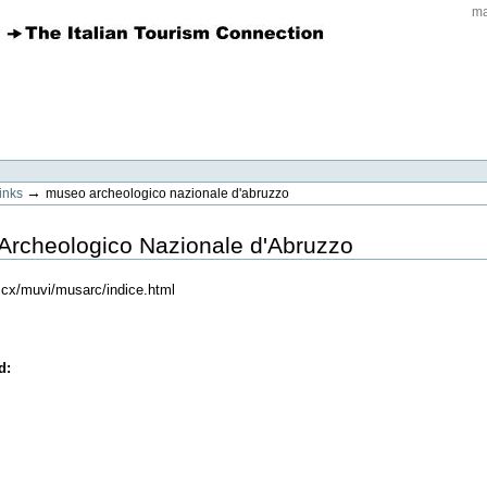
ma
→
links
museo archeologico nazionale d'abruzzo
Archeologico Nazionale d'Abruzzo
h.cx/muvi/musarc/indice.html
ed
: