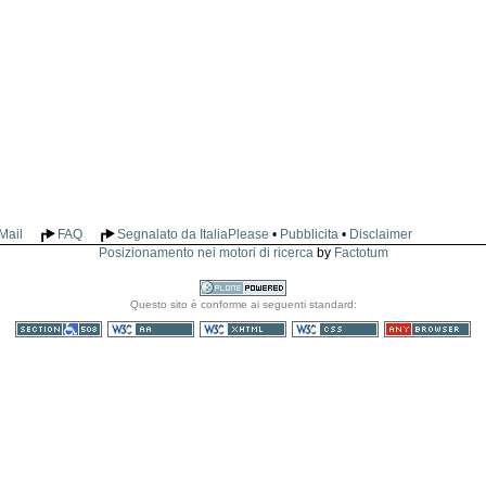
Mail
FAQ
Segnalato da ItaliaPlease
•
Pubblicita
•
Disclaimer
Posizionamento nei motori di ricerca
by
Factotum
Realizzato
Questo sito è conforme ai seguenti standard:
con Plone
Sezione 508
WCAG
XHTML valido
CSS valido
Consultabile con
qualsiasi browser