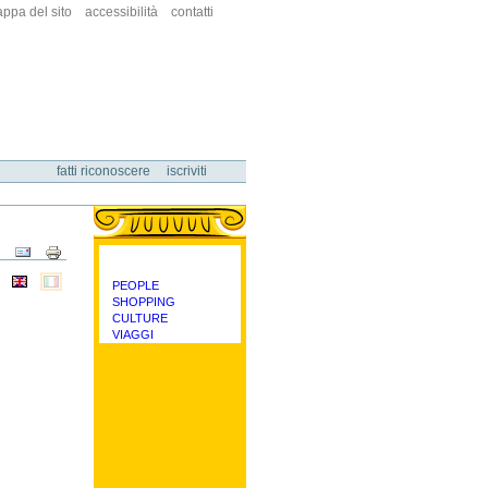
ppa del sito
accessibilità
contatti
fatti riconoscere
iscriviti
Azioni
sul
documento
PEOPLE
categorie
SHOPPING
CULTURE
VIAGGI