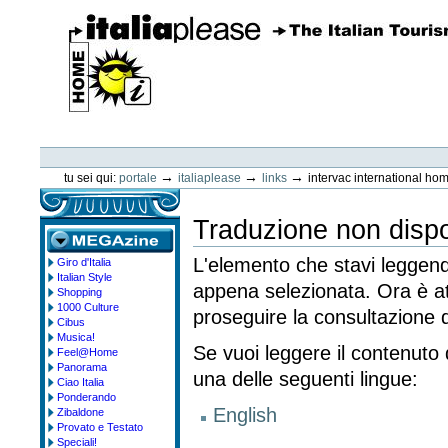
Vai
ai
contenuti.
|
Spostati
sulla
navigazione
ItaliaPlease
Strumenti
personali
→
→
→
tu sei qui:
portale
italiaplease
links
intervac international h
Traduzione non dispo
L'elemento che stavi leggend
Giro d'Italia
megazine
Italian Style
appena selezionata. Ora è at
Shopping
1000 Culture
proseguire la consultazione d
Cibus
Musica!
Se vuoi leggere il contenuto
Feel@Home
Panorama
una delle seguenti lingue:
Ciao Italia
Ponderando
English
Zibaldone
Provato e Testato
Speciali!