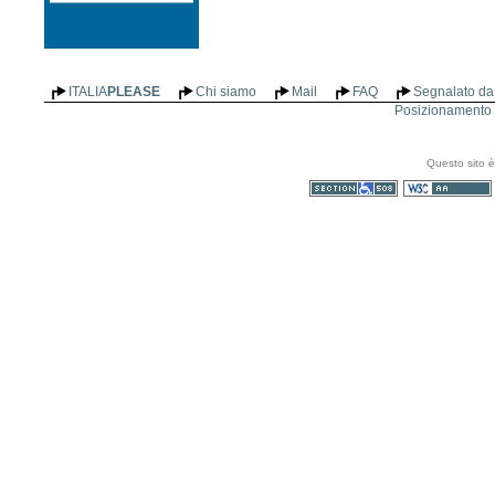
ITALIA
PLEASE
Chi siamo
Mail
FAQ
Segnalato da 
Posizionamento n
Questo sito è
Sezione 508
WCAG