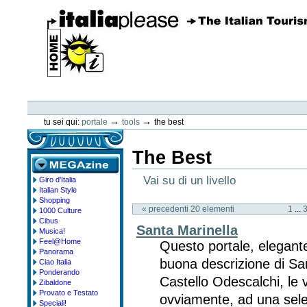
Vai
ai
contenuti.
|
Spostati
sulla
navigazione
ItaliaPlease
Strumenti
personali
→
→
tu sei qui:
portale
tools
the best
The Best
Vai su di un livello
Giro d'Italia
megazine
Italian Style
Shopping
« precedenti 20 elementi
1
...
1000 Culture
Cibus
Santa Marinella
Musica!
Feel@Home
Questo portale, elegant
Panorama
buona descrizione di San
Ciao Italia
Ponderando
Castello Odescalchi, le vi
Zibaldone
Provato e Testato
ovviamente, ad una selezi
Speciali!