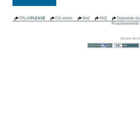
ITALIA
PLEASE
Chi siamo
Mail
FAQ
Segnalato da 
Posizionamento n
Questo sito è
Sezione 508
WCAG