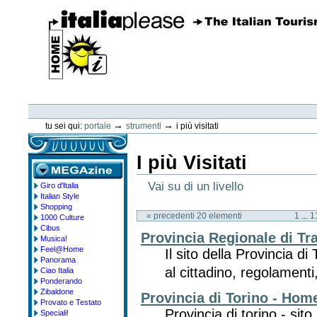
Vai
ai
contenuti.
|
Spostati
sulla
navigazione
ItaliaPlease
Strumenti
personali
→
→
tu sei qui:
portale
strumenti
i più visitati
I più Visitati
Vai su di un livello
Giro d'Italia
megazine
Italian Style
Shopping
« precedenti 20 elementi
1
...
1
1000 Culture
Cibus
Provincia Regionale di Tr
Musica!
Feel@Home
Il sito della Provincia di 
Panorama
al cittadino, regolamenti
Ciao Italia
Ponderando
Zibaldone
Provincia di Torino - Ho
Provato e Testato
Provincia di torino - sito 
Speciali!